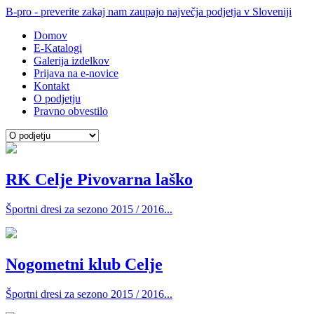
B-pro - preverite zakaj nam zaupajo največja podjetja v Sloveniji
Domov
E-Katalogi
Galerija izdelkov
Prijava na e-novice
Kontakt
O podjetju
Pravno obvestilo
RK Celje Pivovarna laško
Športni dresi za sezono 2015 / 2016...
Nogometni klub Celje
Športni dresi za sezono 2015 / 2016...