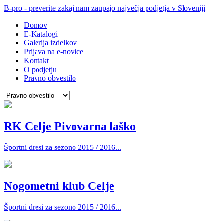
B-pro - preverite zakaj nam zaupajo največja podjetja v Sloveniji
Domov
E-Katalogi
Galerija izdelkov
Prijava na e-novice
Kontakt
O podjetju
Pravno obvestilo
RK Celje Pivovarna laško
Športni dresi za sezono 2015 / 2016...
Nogometni klub Celje
Športni dresi za sezono 2015 / 2016...