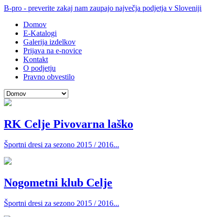
B-pro - preverite zakaj nam zaupajo največja podjetja v Sloveniji
Domov
E-Katalogi
Galerija izdelkov
Prijava na e-novice
Kontakt
O podjetju
Pravno obvestilo
RK Celje Pivovarna laško
Športni dresi za sezono 2015 / 2016...
Nogometni klub Celje
Športni dresi za sezono 2015 / 2016...