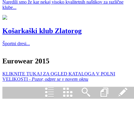
Naredili smo že kar nekaj visoko kvalitetnih naštikov za različne
klube...
Košarkaški klub Zlatorog
Športni dresi...
Eurowear 2015
KLIKNITE TUKAJ ZA OGLED KATALOGA V POLNI
VELIKOSTI -
Pozor, odpre se v novem oknu