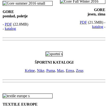
GORE
GORE
jesen, zima
pomlad, poletje
PDF
(21.5MB) -
-
PDF
(22.8MB)
katalog
-
-
katalog
ŠPORTNI KATALOGI
Kelme
,
Nike
,
Puma
,
Max
,
Errea
,
Zeus
TEXTILE EUROPE