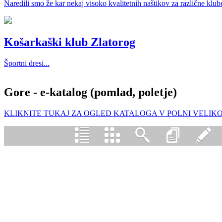
Naredili smo že kar nekaj visoko kvalitetnih naštikov za različne klube
Košarkaški klub Zlatorog
Športni dresi...
Gore - e-katalog (pomlad, poletje)
KLIKNITE TUKAJ ZA OGLED KATALOGA V POLNI VELIKO