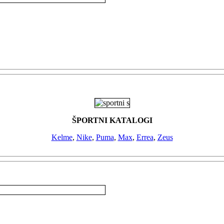
ŠPORTNI KATALOGI
Kelme
,
Nike
,
Puma
,
Max
,
Errea
,
Zeus