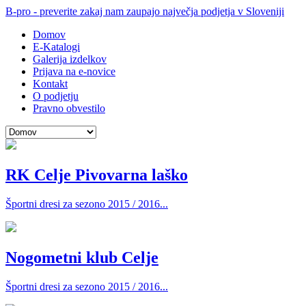
B-pro - preverite zakaj nam zaupajo največja podjetja v Sloveniji
Domov
E-Katalogi
Galerija izdelkov
Prijava na e-novice
Kontakt
O podjetju
Pravno obvestilo
RK Celje Pivovarna laško
Športni dresi za sezono 2015 / 2016...
Nogometni klub Celje
Športni dresi za sezono 2015 / 2016...